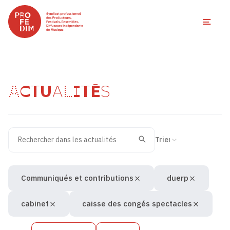
Ouvri
ACTUALITÉS
Rechercher dans les actualités
Filtres des actualités
Trier la recherche
Valider
Recherche
Communiqués et contributions
duerp
cabinet
caisse des congés spectacles