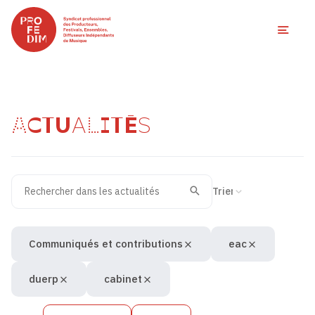
Ouvri
ACTUALITÉS
Rechercher dans les actualités
Filtres des actualités
Trier la recherche
Valider
Recherche
Communiqués et contributions
eac
duerp
cabinet